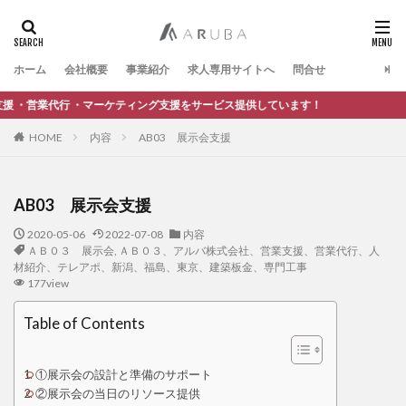
ホーム
会社概要
事業紹介
求人専用サイトへ
問合せ
代行 ・マーケティング支援をサービス提供しています！
HOME
内容
AB03 展示会支援
AB03 展示会支援
2020-05-06
2022-07-08
内容
ＡＢ０３ 展示会
,
ＡＢ０３、アルバ株式会社、営業支援、営業代行、人
材紹介、テレアポ、新潟、福島、東京、建築板金、専門工事
177view
Table of Contents
①展示会の設計と準備のサポート
②展示会の当日のリソース提供